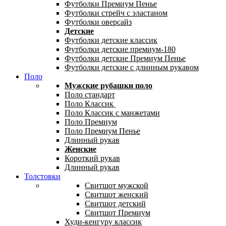
Футболки Премиум Пенье
Футболки стрейч с эластаном
Футболки оверсайз
Детские
Футболки детские классик
Футболки детские премиум-180
Футболки детские Премиум Пенье
Футболки детские с длинным рукавом
Поло
Мужские рубашки поло
Поло стандарт
Поло Классик
Поло Классик с манжетами
Поло Премиум
Поло Премиум Пенье
Длинный рукав
Женские
Короткий рукав
Длинный рукав
Толстовки
Свитшот мужской
Свитшот женский
Свитшот детский
Свитшот Премиум
Худи-кенгуру классик