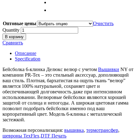
Оптовые цены
Очистить
Quantity
В корзину
Сравнить
Описание
Specification
Бейсболка 6-клинка Делюкс велюр с учетом
Вышивки
NY от
компании PR-Tex – это стильный аксессуар, дополняющий
ваш стиль. Плотная, бархатистая на ощупь ткань “велюр”
является 100% натуральной, сохраняет цвет и
обеспечивающей долговечность даже при интенсивном
использовании. Велюровые бейсболки являются хорошей
защитой от солнца и непогоды. А широкая цветовая гамма
позволит подобрать бейсболки именно под ваш
корпоративный цвет. Модель 6-клинка с металлической
застежкой.
Возможная персонализация:
вышивка
,
термотрансфер
,
шевроны TexFlex
.
DTF Печать