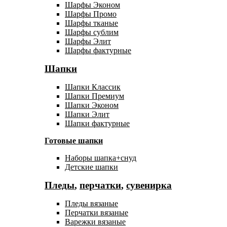
Шарфы Эконом
Шарфы Промо
Шарфы тканые
Шарфы сублим
Шарфы Элит
Шарфы фактурные
Шапки
Шапки Классик
Шапки Премиум
Шапки Эконом
Шапки Элит
Шапки фактурные
Готовые шапки
Наборы шапка+снуд
Детские шапки
Пледы
,
перчатки
,
сувенирка
Пледы вязаные
Перчатки вязаные
Варежки вязаные