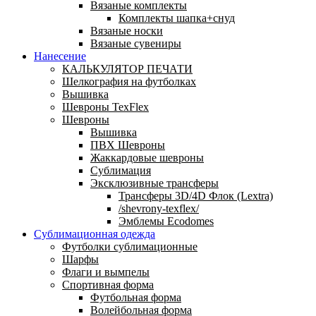
Вязаные комплекты
Комплекты шапка+снуд
Вязаные носки
Вязаные сувениры
Нанесение
КАЛЬКУЛЯТОР ПЕЧАТИ
Шелкография на футболках
Вышивка
Шевроны TexFlex
Шевроны
Вышивка
ПВХ Шевроны
Жаккардовые шевроны
Сублимация
Эксклюзивные трансферы
Трансферы 3D/4D Флок (Lextra)
/shevrony-texflex/
Эмблемы Ecodomes
Сублимационная одежда
Футболки сублимационные
Шарфы
Флаги и вымпелы
Спортивная форма
Футбольная форма
Волейбольная форма