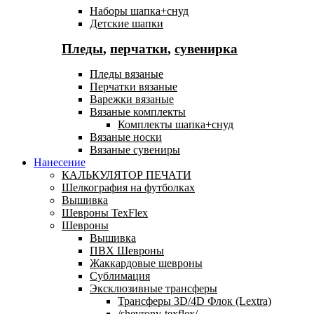
Наборы шапка+снуд
Детские шапки
Пледы
,
перчатки
,
сувенирка
Пледы вязаные
Перчатки вязаные
Варежки вязаные
Вязаные комплекты
Комплекты шапка+снуд
Вязаные носки
Вязаные сувениры
Нанесение
КАЛЬКУЛЯТОР ПЕЧАТИ
Шелкография на футболках
Вышивка
Шевроны TexFlex
Шевроны
Вышивка
ПВХ Шевроны
Жаккардовые шевроны
Сублимация
Эксклюзивные трансферы
Трансферы 3D/4D Флок (Lextra)
/shevrony-texflex/